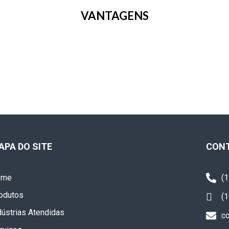
VANTAGENS
APA DO SITE
CON
ome
(
odutos
(
dústrias Atendidas
c