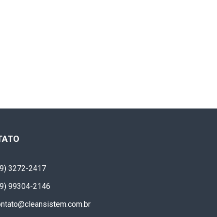
TATO
19) 3272-2417
19) 99304-2146
ontato@cleansistem.com.br