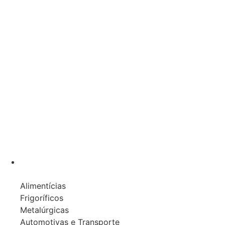
Aerossóis Industriais
Aerossol Grau Alimentício - NSF
Spray Anticorrosivio
Spray para Cabos de Aço
Spray para Correntes
Spray Multiuso
Spray Desmoldante
Spray Detector de Gases
Spray Limpador de Contatos Elétricos
Spray Limpador de Painéis Elétricos
Indústrias Atendidas
Alimentícias
Frigoríficos
Metalúrgicas
Automotivas e Transporte