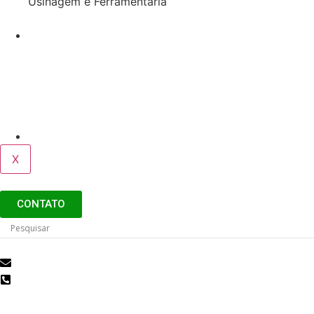
Usinagem e Ferramentaria
Serviços
Antiderrapante
Pintura de Piso Epóxi
Demarcações de Segurança
Sobre
X
CONTATO
cleansistem@cleansistem.com.br
(19) 3272-2417