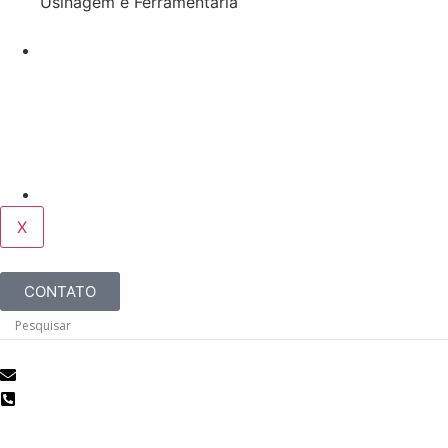
Usinagem e Ferramentaria
Serviços
Antiderrapante
Pintura de Piso Epóxi
Demarcações de Segurança
Sobre
X
CONTATO
cleansistem@cleansistem.com.br
(19) 3272-2417