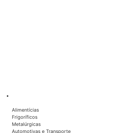
Aerossóis Industriais
Aerossol Grau Alimentício - NSF
Spray Anticorrosivio
Spray para Cabos de Aço
Spray para Correntes
Spray Multiuso
Spray Desmoldante
Spray Detector de Gases
Spray Limpador de Contatos Elétricos
Spray Limpador de Painéis Elétricos
Indústrias Atendidas
Alimentícias
Frigoríficos
Metalúrgicas
Automotivas e Transporte