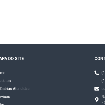
APA DO SITE
CON
ome
(
odutos
(
dústrias Atendidas
c
rviços
Ru
-
bre