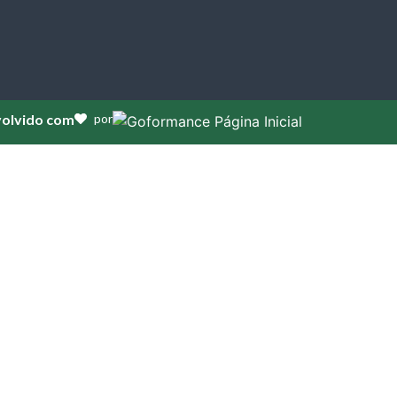
olvido com
por