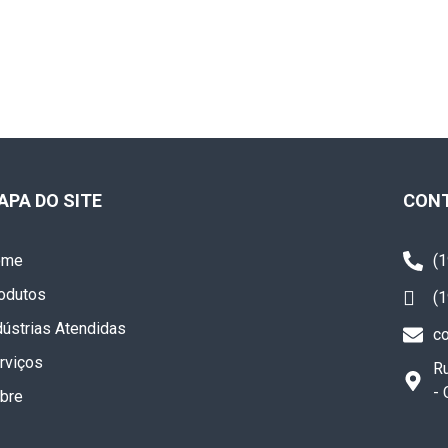
APA DO SITE
CON
ome
(
odutos
(
dústrias Atendidas
c
rviços
Ru
-
bre