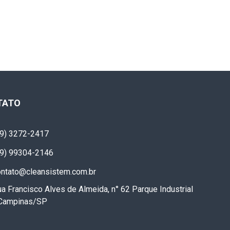
TATO
19) 3272-2417
19) 99304-2146
ontato@cleansistem.com.br
a Francisco Alves de Almeida, n° 62 Parque Industrial
 Campinas/SP