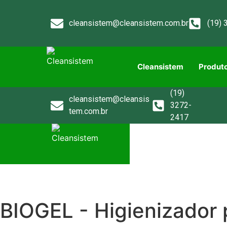
cleansistem@cleansistem.com.br
(19) 
Cleansistem
Produt
(19)
cleansistem@cleansis
3272-
tem.com.br
2417
Cleansistem
Produto
Contato
BIOGEL - Higienizador