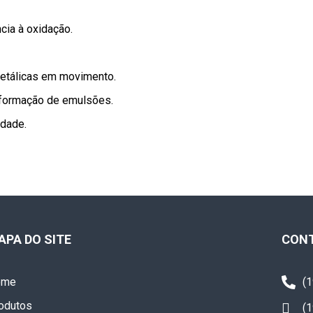
cia à oxidação.
metálicas em movimento.
 formação de emulsões.
idade.
APA DO SITE
CON
ome
(
odutos
(