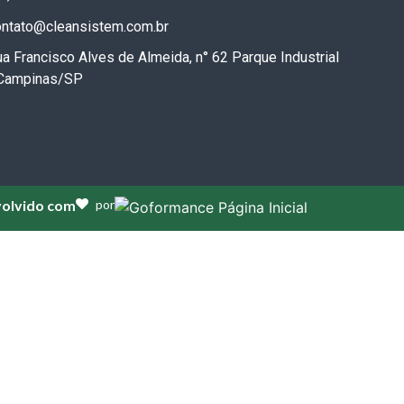
ontato@cleansistem.com.br
a Francisco Alves de Almeida, n° 62 Parque Industrial
 Campinas/SP
olvido com
por