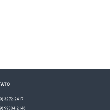
TATO
19) 3272-2417
19) 99304-2146