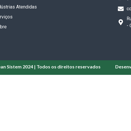
dústrias Atendidas
c
rviços
Ru
-
bre
ean Sistem 2024 | Todos os direitos reservados
Desenv